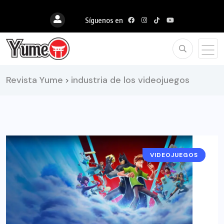
Síguenos en
Revista Yume
industria de los videojuegos
>
VIDEOJUEGOS
NOTICIAS