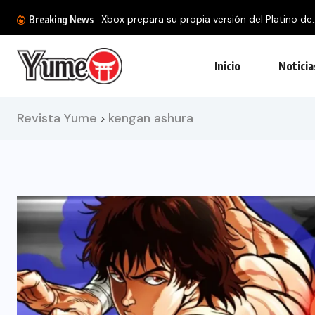
Xbox prepara su propia versión del Platino de..
Breaking News
Inicio
Noticia
Revista Yume
kengan ashura
>