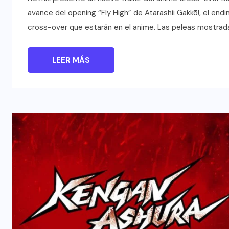
avance del opening “Fly High” de Atarashii Gakkō!, el end
cross-over que estarán en el anime. Las peleas mostrada
LEER MÁS