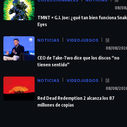
COLECCIONABLES
NOTICIAS
08/08
TMNT × G.I. Joe: ¿qué tan bien funciona Sna
Eyes
NOTICIAS
VIDEOJUEGOS
08/08/202
CEO de Take-Two dice que los discos “no
tienen sentido”
NOTICIAS
VIDEOJUEGOS
08/08/202
Red Dead Redemption 2 alcanza los 87
millones de copias