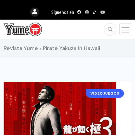
Síguenos en
Revista Yume
Pirate Yakuza in Hawaii
>
VIDEOJUEGOS
NOTICIAS