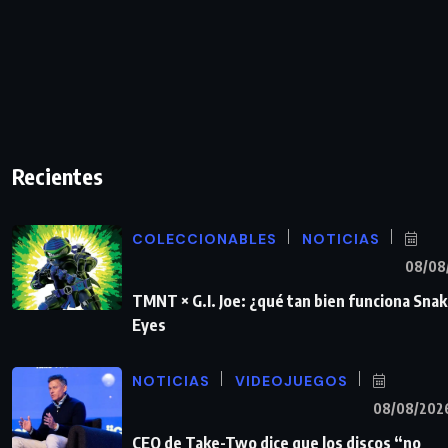
Recientes
COLECCIONABLES
NOTICIAS
08/08
TMNT × G.I. Joe: ¿qué tan bien funciona Sna
Eyes
NOTICIAS
VIDEOJUEGOS
08/08/202
CEO de Take-Two dice que los discos “no