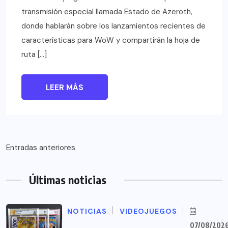
transmisión especial llamada Estado de Azeroth,
donde hablarán sobre los lanzamientos recientes de
características para WoW y compartirán la hoja de
ruta […]
LEER MÁS
Navegación
Entradas anteriores
de
Últimas noticias
entradas
NOTICIAS
VIDEOJUEGOS
07/08/202