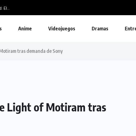
El...
s
Anime
Videojuegos
Dramas
Entr
f Motiram tras demanda de Sony
e Light of Motiram tras