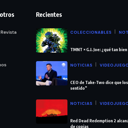
otros
Recientes
 Revista
COLECCIONABLES
NOT
TMNT × G.I. Joe: ¿qué tan bie
nos
NOTICIAS
VIDEOJUEG
CEO de Take-Two dice que los
sentido”
NOTICIAS
VIDEOJUEG
Red Dead Redemption 2 alcanz
de copias