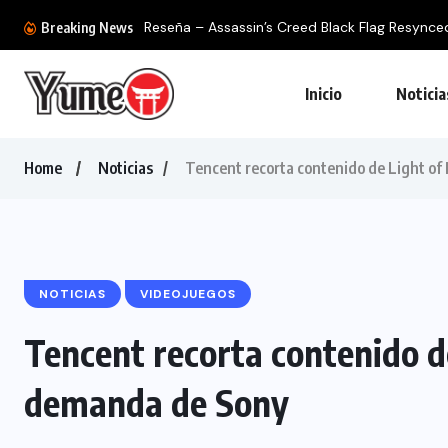
Reseña – Assassin’s Creed Black Flag Resynced: 
Breaking News
Inicio
Noticia
Home
Noticias
Tencent recorta contenido de Light o
NOTICIAS
VIDEOJUEGOS
Tencent recorta contenido d
demanda de Sony