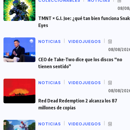
COLECCIONABLES
NOTICIAS
08/08
TMNT × G.I. Joe: ¿qué tan bien funciona Sna
Eyes
NOTICIAS
VIDEOJUEGOS
08/08/202
CEO de Take-Two dice que los discos “no
tienen sentido”
NOTICIAS
VIDEOJUEGOS
08/08/202
Red Dead Redemption 2 alcanza los 87
millones de copias
NOTICIAS
VIDEOJUEGOS