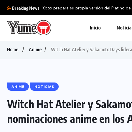
Xbox prepara su propia versión del Platino de..
Breaking News
Inicio
Noticia
Home
Anime
Witch Hat Atelier y Sakamoto Days lide
ANIME
NOTICIAS
Witch Hat Atelier y Sakamo
nominaciones anime en los 