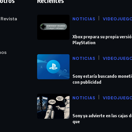
otros
Recientes
 Revista
NOTICIAS
VIDEOJUEG
Xbox prepara su propia versió
PlayStation
nos
NOTICIAS
VIDEOJUEG
Sony estaría buscando moneti
con publicidad
NOTICIAS
VIDEOJUEG
Sony ya advierte en las cajas 
que