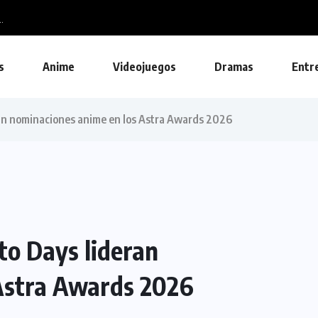
.
s
Anime
Videojuegos
Dramas
Entr
ran nominaciones anime en los Astra Awards 2026
to Days lideran
Astra Awards 2026