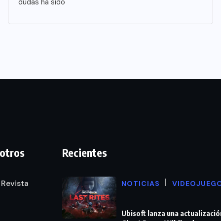
dudas ha sido
otros
Recientes
 Revista
NOTICIAS
VIDEOJUEG
Ubisoft lanza una actualizació