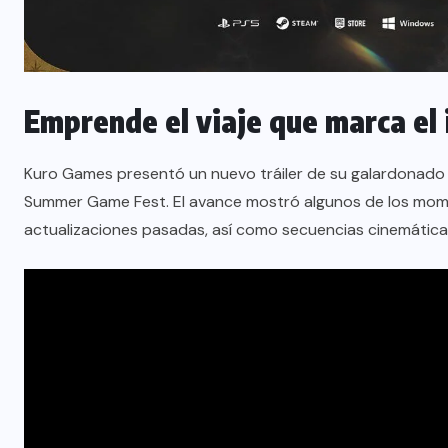
Emprende el viaje que marca el i
Kuro Games presentó un nuevo tráiler de su galardonad
Summer Game Fest. El avance mostró algunos de los mom
actualizaciones pasadas, así como secuencias cinemáticas 