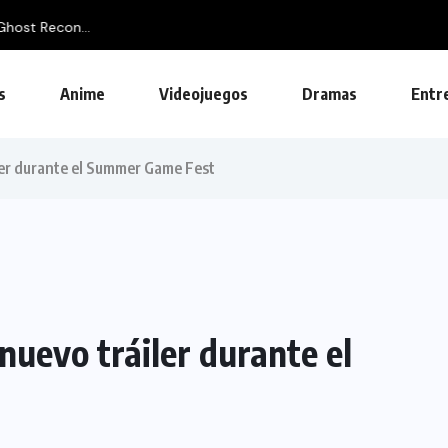
Ghost Recon...
s
Anime
Videojuegos
Dramas
Entr
er durante el Summer Game Fest
uevo tráiler durante el