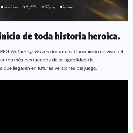
nicio de toda historia heroica.
o RPG
Wuthering Waves
durante la transmisión en vivo del
entos más destacados de la jugabilidad de
que llegarán en futuras versiones del juego.