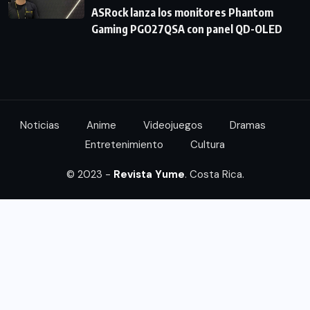
ASRock lanza los monitores Phantom
Gaming PGO27QSA con panel QD-OLED
Noticias
Anime
Videojuegos
Dramas
Entretenimiento
Cultura
© 2023 -
Revista Yume
. Costa Rica.