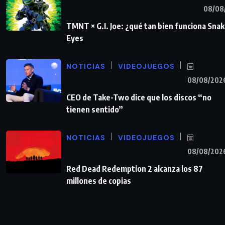
08/08
TMNT × G.I. Joe: ¿qué tan bien funciona Sna
Eyes
NOTICIAS
VIDEOJUEGOS
08/08/202
CEO de Take-Two dice que los discos “no
tienen sentido”
NOTICIAS
VIDEOJUEGOS
08/08/202
Red Dead Redemption 2 alcanza los 87
millones de copias