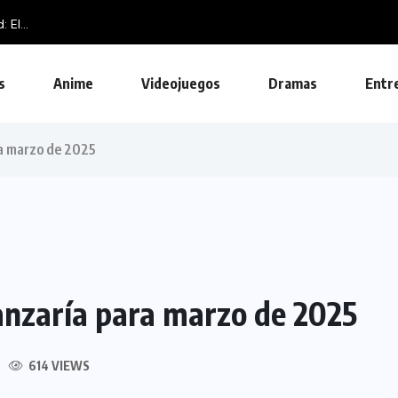
El...
s
Anime
Videojuegos
Dramas
Entr
ra marzo de 2025
anzaría para marzo de 2025
614 VIEWS