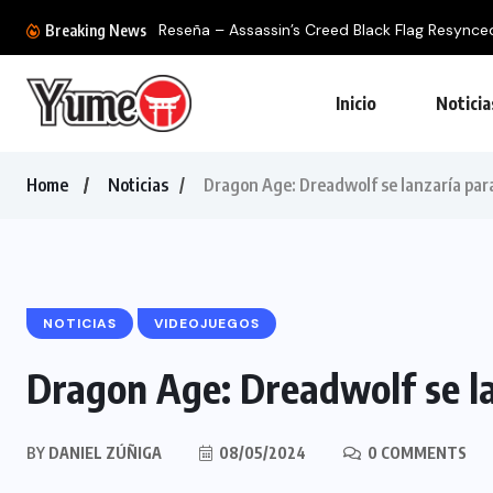
Reseña – Assassin’s Creed Black Flag Resynced: 
Breaking News
Inicio
Noticia
Home
Noticias
Dragon Age: Dreadwolf se lanzaría pa
NOTICIAS
VIDEOJUEGOS
Dragon Age: Dreadwolf se l
BY
DANIEL ZÚÑIGA
08/05/2024
0 COMMENTS