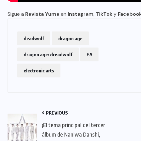
Sigue a
Revista Yume
en
Instagram
,
TikTok
y
Faceboo
deadwolf
dragon age
dragon age: dreadwolf
EA
electronic arts
PREVIOUS
¡El tema principal del tercer
álbum de Naniwa Danshi,