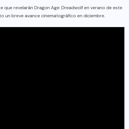
nte que revelarán Dragon Age: Dreadwolf en verano de este
to un breve avance cinematográfico en diciembre.