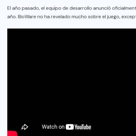
El año pasado, el equipo de desarrollo anunció oficialme
año. BioWare no ha revelado mucho sobre el juego, excep