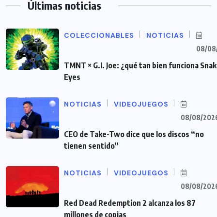
Últimas noticias
COLECCIONABLES
NOTICIAS
08/08
TMNT × G.I. Joe: ¿qué tan bien funciona Sna
Eyes
NOTICIAS
VIDEOJUEGOS
08/08/202
CEO de Take-Two dice que los discos “no
tienen sentido”
NOTICIAS
VIDEOJUEGOS
08/08/202
Red Dead Redemption 2 alcanza los 87
millones de copias