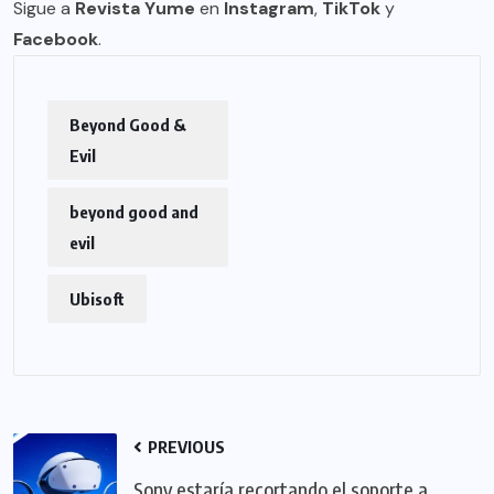
Sigue a
Revista Yume
en
Instagram
,
TikTok
y
Facebook
.
Beyond Good &
Evil
beyond good and
evil
Ubisoft
PREVIOUS
Sony estaría recortando el soporte a