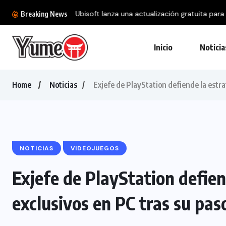
Ubisoft lanza una actualización gratuita para 
Breaking News
Inicio
Noticia
Home
Noticias
Exjefe de PlayStation defiende la estra
NOTICIAS
VIDEOJUEGOS
Exjefe de PlayStation defien
exclusivos en PC tras su pas