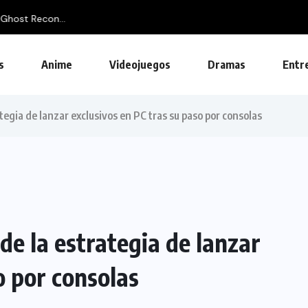
Ghost Recon...
s
Anime
Videojuegos
Dramas
Entr
tegia de lanzar exclusivos en PC tras su paso por consolas
de la estrategia de lanzar
o por consolas