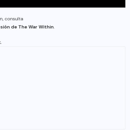
n, consulta
nsión de The War Within
.
k
.