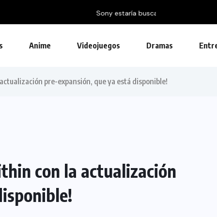
 con publicidad
s
Anime
Videojuegos
Dramas
Entr
actualización pre-expansión, que ya está disponible!
hin con la actualización
isponible!