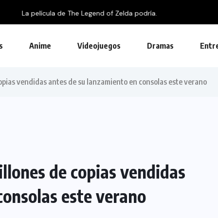
s
Anime
Videojuegos
Dramas
Entr
copias vendidas antes de su lanzamiento en consolas este verano
illones de copias vendidas
consolas este verano