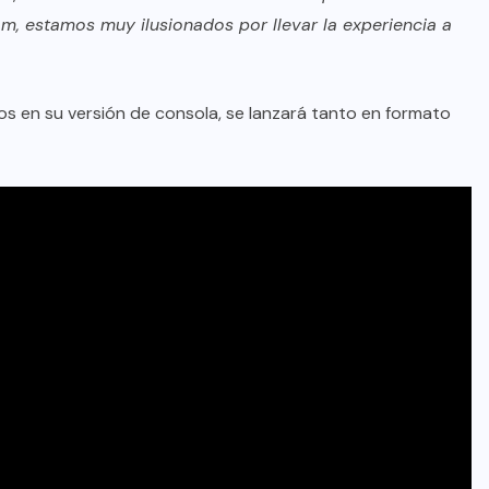
m, estamos muy ilusionados por llevar la experiencia a
seos en su versión de consola, se lanzará tanto en formato