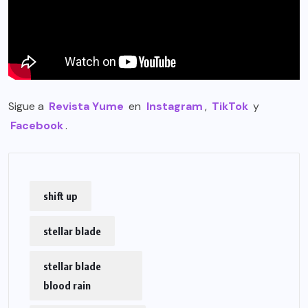
Sigue a
Revista Yume
en
Instagram
,
TikTok
y
Facebook
.
shift up
stellar blade
stellar blade
blood rain