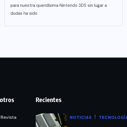
para nuestra queridísima Nintendo 3DS sin lugar a
dudas ha sido
otros
Recientes
 Revista
NOTICIAS
TECNOLOGÍ