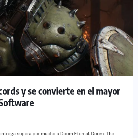
rds y se convierte en el mayor
d Software
a entrega supera por mucho a Doom Eternal. Doom: The