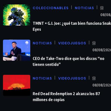
COLECCIONABLES
NOTICIAS
08/08
TMNT × G.I. Joe: ¿qué tan bien funciona Sna
Eyes
NOTICIAS
VIDEOJUEGOS
08/08/202
CEO de Take-Two dice que los discos “no
tienen sentido”
NOTICIAS
VIDEOJUEGOS
08/08/202
Red Dead Redemption 2 alcanza los 87
millones de copias