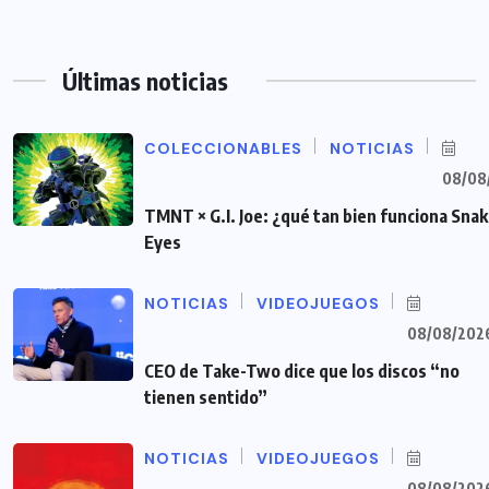
Últimas noticias
COLECCIONABLES
NOTICIAS
08/08
TMNT × G.I. Joe: ¿qué tan bien funciona Sna
Eyes
NOTICIAS
VIDEOJUEGOS
08/08/202
CEO de Take-Two dice que los discos “no
tienen sentido”
NOTICIAS
VIDEOJUEGOS
08/08/202