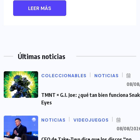
LEER MÁS
Últimas noticias
COLECCIONABLES
NOTICIAS
08/08
TMNT × G.I. Joe: ¿qué tan bien funciona Sna
Eyes
NOTICIAS
VIDEOJUEGOS
08/08/202
CEO de Take-Two dice que los discos “no