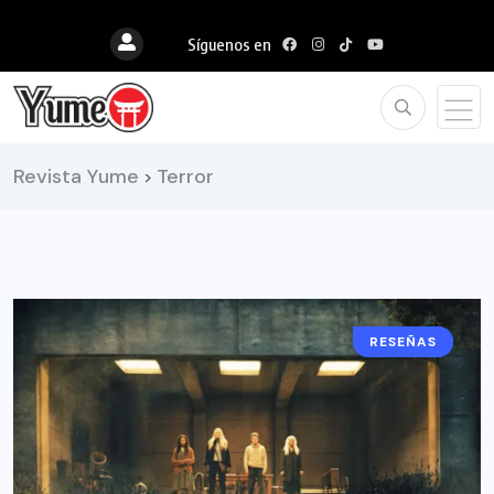
Síguenos en
Revista Yume
Terror
>
RESEÑAS
CINE