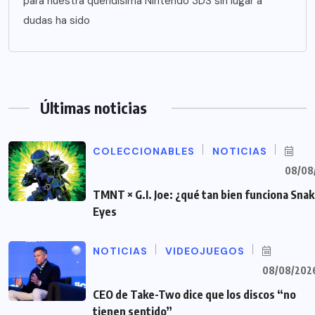
para nuestra queridísima Nintendo 3DS sin lugar a
dudas ha sido
Últimas noticias
COLECCIONABLES
NOTICIAS
08/08
TMNT × G.I. Joe: ¿qué tan bien funciona Sna
Eyes
NOTICIAS
VIDEOJUEGOS
08/08/202
CEO de Take-Two dice que los discos “no
tienen sentido”