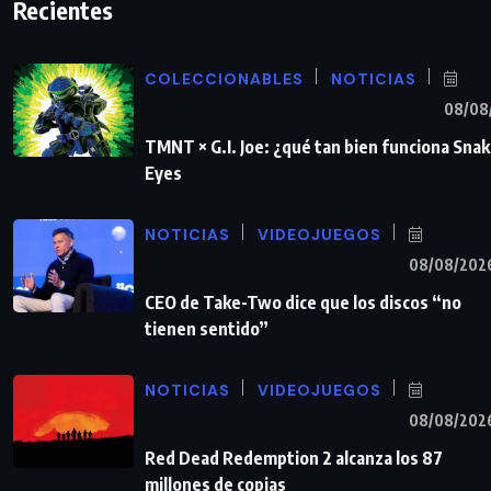
Recientes
COLECCIONABLES
NOTICIAS
08/08
TMNT × G.I. Joe: ¿qué tan bien funciona Sna
Eyes
NOTICIAS
VIDEOJUEGOS
08/08/202
CEO de Take-Two dice que los discos “no
tienen sentido”
NOTICIAS
VIDEOJUEGOS
08/08/202
Red Dead Redemption 2 alcanza los 87
millones de copias