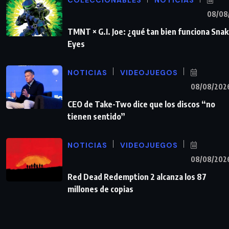
COLECCIONABLES
NOTICIAS
08/08
TMNT × G.I. Joe: ¿qué tan bien funciona Sna
Eyes
NOTICIAS
VIDEOJUEGOS
08/08/202
CEO de Take-Two dice que los discos “no
tienen sentido”
NOTICIAS
VIDEOJUEGOS
08/08/202
Red Dead Redemption 2 alcanza los 87
millones de copias