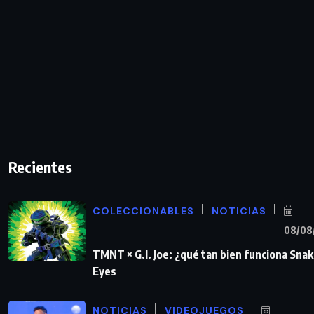
Recientes
COLECCIONABLES
NOTICIAS
08/08
TMNT × G.I. Joe: ¿qué tan bien funciona Sna
Eyes
NOTICIAS
VIDEOJUEGOS